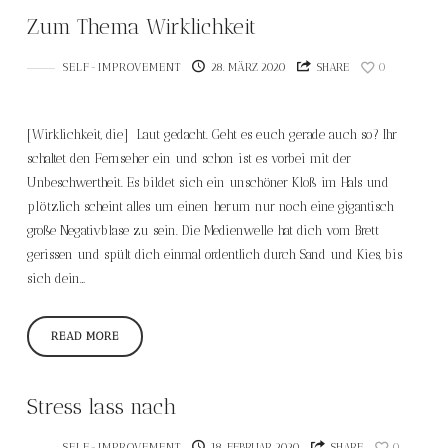
Zum Thema Wirklichkeit
SELF-IMPROVEMENT
28. MÄRZ 2020
SHARE
0
[Wirklichkeit, die] Laut gedacht. Geht es euch gerade auch so? Ihr
schaltet den Fernseher ein und schon ist es vorbei mit der
Unbeschwertheit. Es bildet sich ein unschöner Kloß im Hals und
plötzlich scheint alles um einen herum nur noch eine gigantisch
große Negativblase zu sein. Die Medienwelle hat dich vom Brett
gerissen und spült dich einmal ordentlich durch Sand und Kies, bis
sich dein…
READ MORE
Stress lass nach
SELF-IMPROVEMENT
18. FEBRUAR 2020
SHARE
0