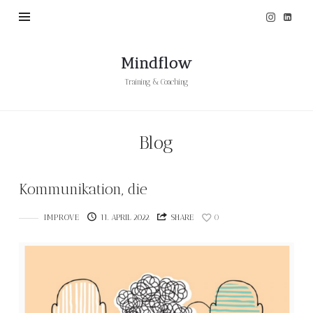
Mindflow
Mindflow
Training & Coaching
Blog
Kommunikation, die
IMPROVE
11. APRIL 2022
SHARE
0