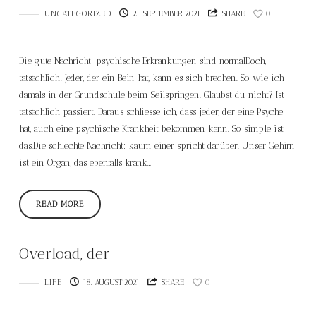
UNCATEGORIZED
21. SEPTEMBER 2021
SHARE
0
Die gute Nachricht: psychische Erkrankungen sind normalDoch,
tatsächlich! Jeder, der ein Bein hat, kann es sich brechen. So wie ich
damals in der Grundschule beim Seilspringen. Glaubst du nicht? Ist
tatsächlich passiert. Daraus schliesse ich, dass jeder, der eine Psyche
hat, auch eine psychische Krankheit bekommen kann. So simple ist
das.Die schlechte Nachricht: kaum einer spricht darüber. Unser Gehirn
ist ein Organ, das ebenfalls krank…
READ MORE
Overload, der
LIFE
18. AUGUST 2021
SHARE
0