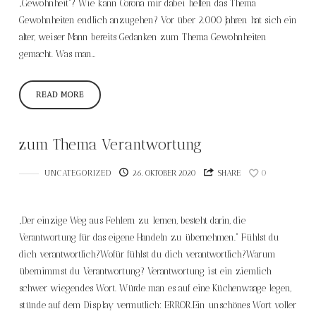
„Gewohnheit“? Wie kann Corona mir dabei helfen das Thema
Gewohnheiten endlich anzugehen? Vor über 2.000 Jahren hat sich ein
alter, weiser Mann bereits Gedanken zum Thema Gewohnheiten
gemacht. Was man…
READ MORE
zum Thema Verantwortung
UNCATEGORIZED
26. OKTOBER 2020
SHARE
0
„Der einzige Weg aus Fehlern zu lernen, besteht darin, die
Verantwortung für das eigene Handeln zu übernehmen.“ Fühlst du
dich verantwortlich?Wofür fühlst du dich verantwortlich?Warum
übernimmst du Verantwortung? Verantwortung ist ein ziemlich
schwer wiegendes Wort. Würde man es auf eine Küchenwaage legen,
stünde auf dem Display vermutlich: ERROR.Ein unschönes Wort voller