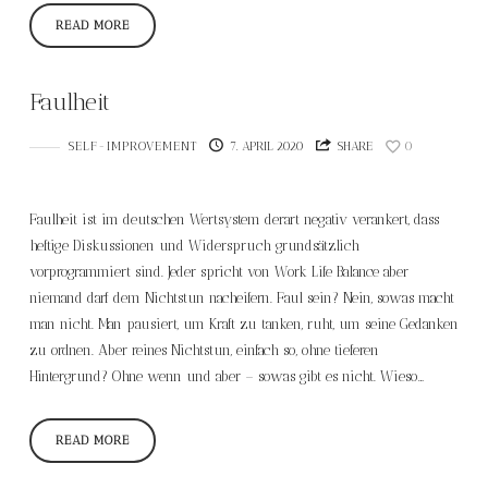
READ MORE
Faulheit
SELF-IMPROVEMENT
7. APRIL 2020
SHARE
0
Faulheit ist im deutschen Wertsystem derart negativ verankert, dass
heftige Diskussionen und Widerspruch grundsätzlich
vorprogrammiert sind. Jeder spricht von Work Life Balance aber
niemand darf dem Nichtstun nacheifern. Faul sein? Nein, sowas macht
man nicht. Man pausiert, um Kraft zu tanken, ruht, um seine Gedanken
zu ordnen. Aber reines Nichtstun, einfach so, ohne tieferen
Hintergrund? Ohne wenn und aber – sowas gibt es nicht. Wieso…
READ MORE