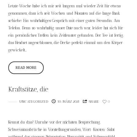
Letzte Woche habe ich mir seit langem mal wieder Zeit für etwas
genommen, dass ich seit Wochen und Monaten auf die lange Bank
schiebe: Ein wahrhaftiges Gespräch mit einer guten Freundin. Am
Telefon. Denn so wahrhaftig unser Date auch war, leider hat sich für
ein persönliches Treffen kein Zeitfenster gefunden. Der Tee ist fertig,
das Headset angeschlossen, die Decke perfekt einmal um den Körper
gewickelt…
READ MORE
Kraftsätze, die
UNCATEGORIZED
10. MÄRZ 2021
SHARE
0
Kennst du das? Unruhe vor der nächsten Besprechung,
Schweissausbrüche in Vorstellungsrunden, Wort-Knoten-Salat
während der eigenen Präsentation, Nervosität und Schamgefühl,