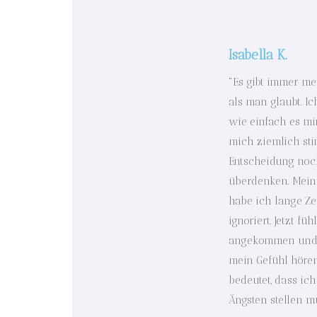
Isabella K.
"Es gibt immer meh
als man glaubt. Ic
wie einfach es mir
mich ziemlich st
Entscheidung noc
überdenken. Mein
habe ich lange Ze
ignoriert. Jetzt fü
angekommen und 
mein Gefühl höre
bedeutet, dass ic
Ängsten stellen m