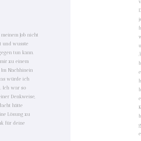
v
D
j
f
 meinem Job nicht
w
t und wusste
u
gegen tun kann.
Ä
 mir zu einem
b
. Im Nachhinein
e
Das würde ich
h
. Ich war so
b
einer Denkweise,
e
dacht hätte
K
ine Lösung zu
b
nk für deine
g
e