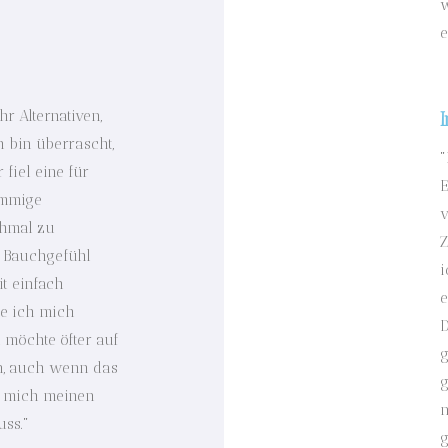
w
e
r Alternativen,
h bin überrascht,
"
 fiel eine für
E
immige
v
hmal zu
Z
 Bauchgefühl
i
it einfach
e
hle ich mich
D
möchte öfter auf
g
n, auch wenn das
g
h mich meinen
n
uss."
g