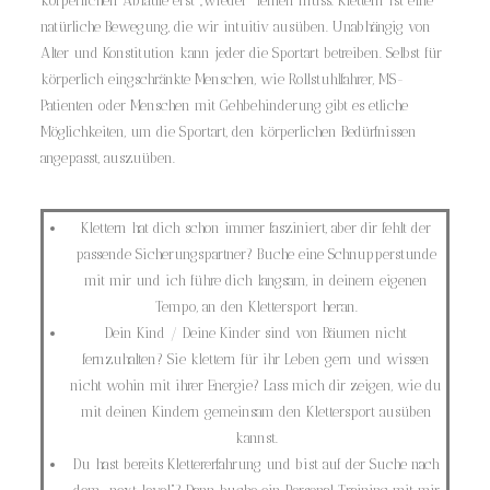
körperlichen Abläufe erst „wieder“ lernen muss. Klettern ist eine
natürliche Bewegung, die wir intuitiv ausüben. Unabhängig von
Alter und Konstitution kann jeder die Sportart betreiben. Selbst für
körperlich eingschränkte Menschen, wie Rollstuhlfahrer, MS-
Patienten oder Menschen mit Gehbehinderung gibt es etliche
Möglichkeiten, um die Sportart, den körperlichen Bedürfnissen
angepasst, auszuüben.
Klettern hat dich schon immer fasziniert, aber dir fehlt der
passende Sicherungspartner? Buche eine Schnupperstunde
mit mir und ich führe dich langsam, in deinem eigenen
Tempo, an den Klettersport heran.
Dein Kind / Deine Kinder sind von Bäumen nicht
fernzuhalten? Sie klettern für ihr Leben gern und wissen
nicht wohin mit ihrer Energie? Lass mich dir zeigen, wie du
mit deinen Kindern gemeinsam den Klettersport ausüben
kannst.
Du hast bereits Klettererfahrung und bist auf der Suche nach