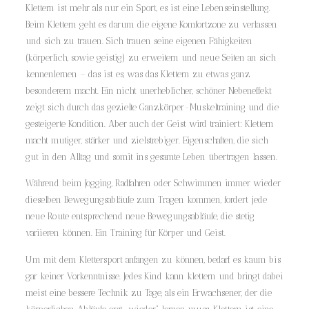
Klettern ist mehr als nur ein Sport, es ist eine Lebenseinstellung.
Beim Klettern geht es darum die eigene Komfortzone zu verlassen
und sich zu trauen. Sich trauen seine eigenen Fähigkeiten
(körperlich, sowie geistig) zu erweitern und neue Seiten an sich
kennenlernen – das ist es, was das Klettern zu etwas ganz
besonderem macht. Ein nicht unerheblicher, schöner Nebeneffekt
zeigt sich durch das gezielte Ganzkörper-Muskeltraining und die
gesteigerte Kondition. Aber auch der Geist wird trainiert: Klettern
macht mutiger, stärker und zielstrebiger. Eigenschaften, die sich
gut in den Alltag und somit ins gesamte Leben übertragen lassen.
Während beim Jogging, Radfahren oder Schwimmen immer wieder
dieselben Bewegungsabläufe zum Tragen kommen, fordert jede
neue Route entsprechend neue Bewegungsabläufe, die stetig
variieren können. Ein Training für Körper und Geist.
Um mit dem Klettersport anfangen zu können, bedarf es kaum bis
gar keiner Vorkenntnisse. Jedes Kind kann klettern und bringt dabei
meist eine bessere Technik zu Tage, als ein Erwachsener, der die