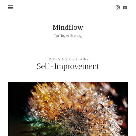
Mindflow
Mindflow
Training & Coaching
BROWSING CATEGORY
Self-Improvement